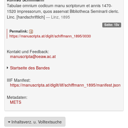
Tabulae omnium codicum manu scriptorum et annis 1470-
1520 impressorum, quos asservat Bibliotheca Seminarii cleric.
Linc. [handschriftlich]
— Linz, 1895
Seite: 15v
Permalink:
https://manuscripta.at/diglit/schiffmann_1895/0030
Kontakt und Feedback:
manuscripta@oeaw.ac.at
Startseite des Bandes
IIIF Manifest:
https://manuscripta.at/diglit/iiif/schiffmann_1895/manifest.json
Metadaten:
METS
Inhaltsverz. u. Volltextsuche