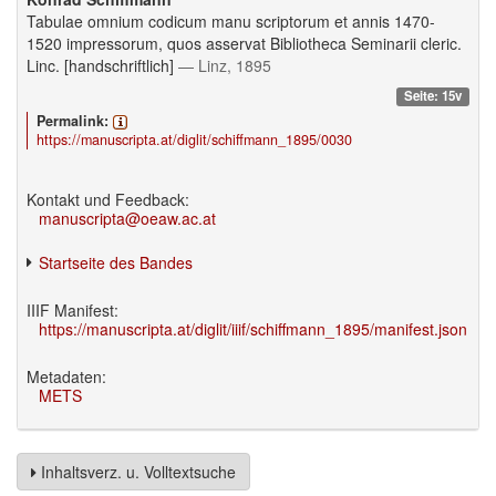
Tabulae omnium codicum manu scriptorum et annis 1470-
1520 impressorum, quos asservat Bibliotheca Seminarii cleric.
Linc. [handschriftlich]
— Linz, 1895
Seite: 15v
Permalink:
https://manuscripta.at/diglit/schiffmann_1895/0030
Kontakt und Feedback:
manuscripta@oeaw.ac.at
Startseite des Bandes
IIIF Manifest:
https://manuscripta.at/diglit/iiif/schiffmann_1895/manifest.json
Metadaten:
METS
Inhaltsverz. u. Volltextsuche