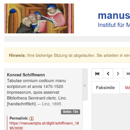
Hinweis:
Ihre bisherige Sitzung ist abgelaufen. Sie arbeiten in ei
Konrad Schiffmann
Tabulae omnium codicum manu
scriptorum et annis 1470-1520
Faksimile
Vo
impressorum, quos asservat
Bibliotheca Seminarii cleric. Linc.
[handschriftlich]
— Linz, 1895
Seite: 15v
Permalink:
https://manuscripta.at/diglit/schiffmann_18
95/0030