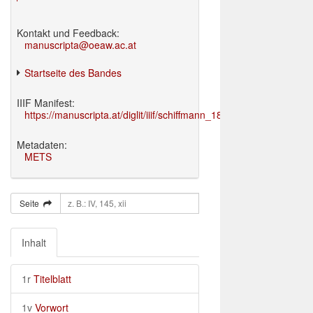
Kontakt und Feedback:
manuscripta@oeaw.ac.at
Startseite des Bandes
IIIF Manifest:
https://manuscripta.at/diglit/iiif/schiffmann_1895/manifest.json
Metadaten:
METS
Seite
Inhalt
1r
Titelblatt
1v
Vorwort