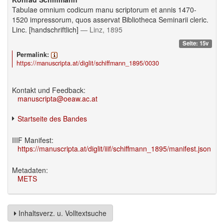
Tabulae omnium codicum manu scriptorum et annis 1470-
1520 impressorum, quos asservat Bibliotheca Seminarii cleric.
Linc. [handschriftlich]
— Linz, 1895
Seite: 15v
Permalink:
https://manuscripta.at/diglit/schiffmann_1895/0030
Kontakt und Feedback:
manuscripta@oeaw.ac.at
Startseite des Bandes
IIIF Manifest:
https://manuscripta.at/diglit/iiif/schiffmann_1895/manifest.json
Metadaten:
METS
Inhaltsverz. u. Volltextsuche