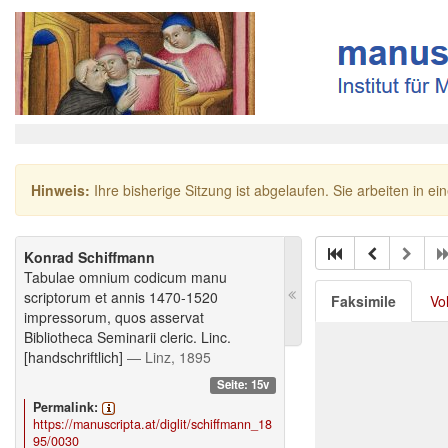
Hinweis:
Ihre bisherige Sitzung ist abgelaufen. Sie arbeiten in ei
Konrad Schiffmann
Tabulae omnium codicum manu
scriptorum et annis 1470-1520
Faksimile
Vo
impressorum, quos asservat
Bibliotheca Seminarii cleric. Linc.
[handschriftlich]
— Linz, 1895
Seite: 15v
Permalink:
https://manuscripta.at/diglit/schiffmann_18
95/0030