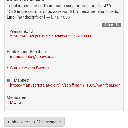
Tabulae omnium codicum manu scriptorum et annis 1470-
1520 impressorum, quos asservat Bibliotheca Seminarii cleric.
Linc. [handschriftlich]
— Linz, 1895
Seite: 15v
Permalink:
https://manuscripta.at/diglit/schiffmann_1895/0030
Kontakt und Feedback:
manuscripta@oeaw.ac.at
Startseite des Bandes
IIIF Manifest:
https://manuscripta.at/diglit/iiif/schiffmann_1895/manifest.json
Metadaten:
METS
Inhaltsverz. u. Volltextsuche