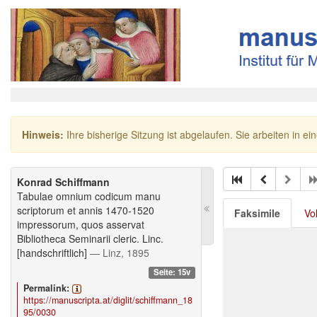
Hinweis:
Ihre bisherige Sitzung ist abgelaufen. Sie arbeiten in ei
Konrad Schiffmann
Tabulae omnium codicum manu
scriptorum et annis 1470-1520
Faksimile
Vo
impressorum, quos asservat
Bibliotheca Seminarii cleric. Linc.
[handschriftlich]
— Linz, 1895
Seite: 15v
Permalink:
https://manuscripta.at/diglit/schiffmann_18
95/0030