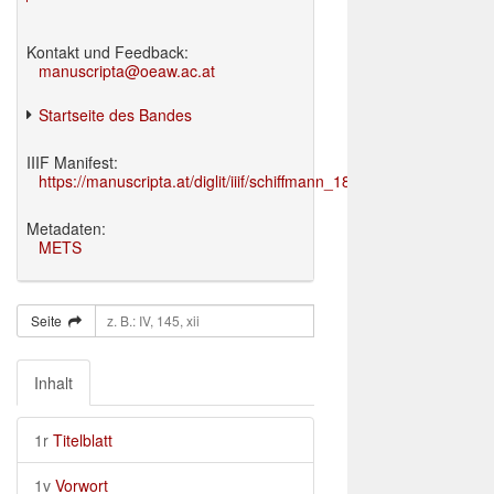
Kontakt und Feedback:
manuscripta@oeaw.ac.at
Startseite des Bandes
IIIF Manifest:
https://manuscripta.at/diglit/iiif/schiffmann_1895/manifest.json
Metadaten:
METS
Seite
Inhalt
1r
Titelblatt
1v
Vorwort