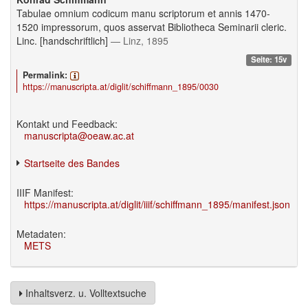
Tabulae omnium codicum manu scriptorum et annis 1470-
1520 impressorum, quos asservat Bibliotheca Seminarii cleric.
Linc. [handschriftlich]
— Linz, 1895
Seite: 15v
Permalink:
https://manuscripta.at/diglit/schiffmann_1895/0030
Kontakt und Feedback:
manuscripta@oeaw.ac.at
Startseite des Bandes
IIIF Manifest:
https://manuscripta.at/diglit/iiif/schiffmann_1895/manifest.json
Metadaten:
METS
Inhaltsverz. u. Volltextsuche