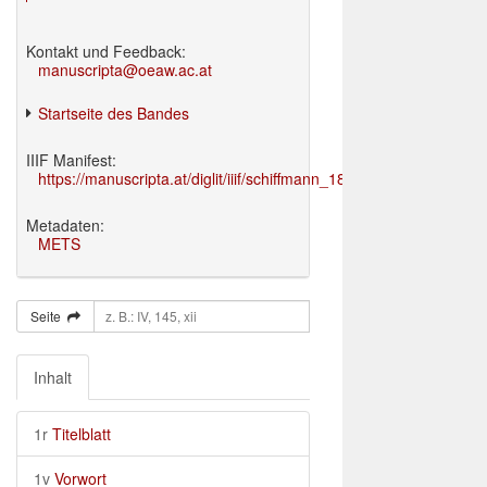
Kontakt und Feedback:
manuscripta@oeaw.ac.at
Startseite des Bandes
IIIF Manifest:
https://manuscripta.at/diglit/iiif/schiffmann_1895/manifest.json
Metadaten:
METS
Seite
Inhalt
1r
Titelblatt
1v
Vorwort