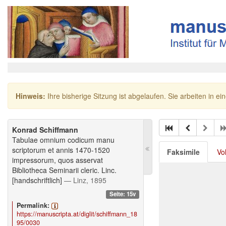
Hinweis:
Ihre bisherige Sitzung ist abgelaufen. Sie arbeiten in ei
Konrad Schiffmann
Tabulae omnium codicum manu
scriptorum et annis 1470-1520
Faksimile
Vo
impressorum, quos asservat
Bibliotheca Seminarii cleric. Linc.
[handschriftlich]
— Linz, 1895
Seite: 15v
Permalink:
https://manuscripta.at/diglit/schiffmann_18
95/0030