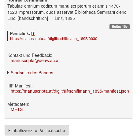
Tabulae omnium codicum manu scriptorum et annis 1470-
1520 impressorum, quos asservat Bibliotheca Seminarii cleric.
Linc. [handschriftlich]
— Linz, 1895
Seite: 15v
Permalink:
https://manuscripta.at/diglit/schiffmann_1895/0030
Kontakt und Feedback:
manuscripta@oeaw.ac.at
Startseite des Bandes
IIIF Manifest:
https://manuscripta.at/diglit/iiif/schiffmann_1895/manifest.json
Metadaten:
METS
Inhaltsverz. u. Volltextsuche