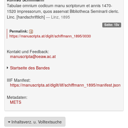
Tabulae omnium codicum manu scriptorum et annis 1470-
1520 impressorum, quos asservat Bibliotheca Seminarii cleric.
Linc. [handschriftlich]
— Linz, 1895
Seite: 15v
Permalink:
https://manuscripta.at/diglit/schiffmann_1895/0030
Kontakt und Feedback:
manuscripta@oeaw.ac.at
Startseite des Bandes
IIIF Manifest:
https://manuscripta.at/diglit/iiif/schiffmann_1895/manifest.json
Metadaten:
METS
Inhaltsverz. u. Volltextsuche