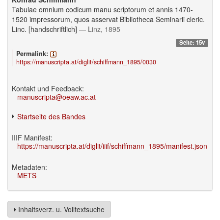
Tabulae omnium codicum manu scriptorum et annis 1470-
1520 impressorum, quos asservat Bibliotheca Seminarii cleric.
Linc. [handschriftlich]
— Linz, 1895
Seite: 15v
Permalink:
https://manuscripta.at/diglit/schiffmann_1895/0030
Kontakt und Feedback:
manuscripta@oeaw.ac.at
Startseite des Bandes
IIIF Manifest:
https://manuscripta.at/diglit/iiif/schiffmann_1895/manifest.json
Metadaten:
METS
Inhaltsverz. u. Volltextsuche