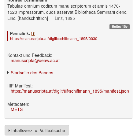
Tabulae omnium codicum manu scriptorum et annis 1470-
1520 impressorum, quos asservat Bibliotheca Seminarii cleric.
Linc. [handschriftlich]
— Linz, 1895
Seite: 15v
Permalink:
https://manuscripta.at/diglit/schiffmann_1895/0030
Kontakt und Feedback:
manuscripta@oeaw.ac.at
Startseite des Bandes
IIIF Manifest:
https://manuscripta.at/diglit/iiif/schiffmann_1895/manifest.json
Metadaten:
METS
Inhaltsverz. u. Volltextsuche