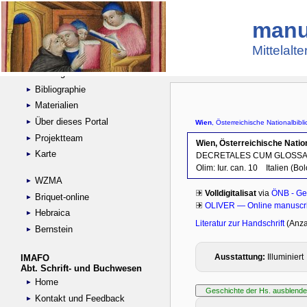
manu
Suche
Handschriftensammlungen
Mittelalt
Digitalisierte Handschriften
Kataloge
Bibliographie
Materialien
Über dieses Portal
Projektteam
Karte
WZMA
Briquet-online
Hebraica
Bernstein
IMAFO
Abt. Schrift- und Buchwesen
Home
Kontakt und Feedback