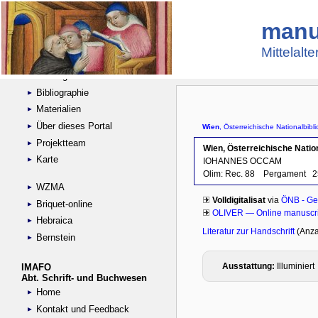
manu
Suche
Handschriftensammlungen
Mittelalt
Digitalisierte Handschriften
Kataloge
Bibliographie
Materialien
Über dieses Portal
Projektteam
Karte
WZMA
Briquet-online
Hebraica
Bernstein
IMAFO
Abt. Schrift- und Buchwesen
Home
Kontakt und Feedback