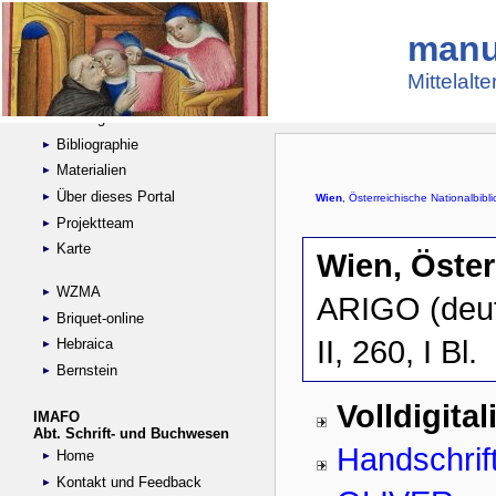
manu
Suche
Handschriftensammlungen
Mittelalt
Digitalisierte Handschriften
Kataloge
Bibliographie
Materialien
Über dieses Portal
Projektteam
Karte
WZMA
Briquet-online
Hebraica
Bernstein
IMAFO
Abt. Schrift- und Buchwesen
Home
Kontakt und Feedback