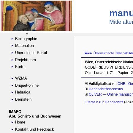
manu
Suche
Handschriftensammlungen
Mittelalt
Digitalisierte Handschriften
Kataloge
Bibliographie
Materialien
Über dieses Portal
Projektteam
Karte
WZMA
Briquet-online
Hebraica
Bernstein
IMAFO
Abt. Schrift- und Buchwesen
Home
Kontakt und Feedback