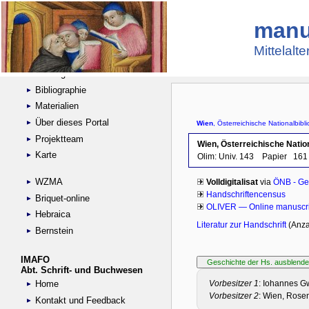
manu
Suche
Handschriftensammlungen
Mittelalt
Digitalisierte Handschriften
Kataloge
Bibliographie
Materialien
Über dieses Portal
Projektteam
Karte
WZMA
Briquet-online
Hebraica
Bernstein
IMAFO
Abt. Schrift- und Buchwesen
Home
Kontakt und Feedback