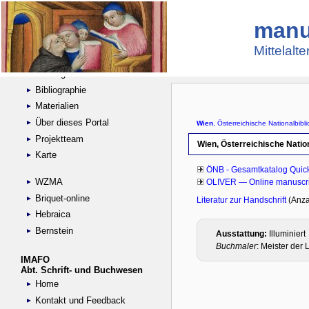
manu
Suche
Handschriftensammlungen
Mittelalt
Digitalisierte Handschriften
Kataloge
Bibliographie
Materialien
Über dieses Portal
Projektteam
Karte
WZMA
Briquet-online
Hebraica
Bernstein
IMAFO
Abt. Schrift- und Buchwesen
Home
Kontakt und Feedback