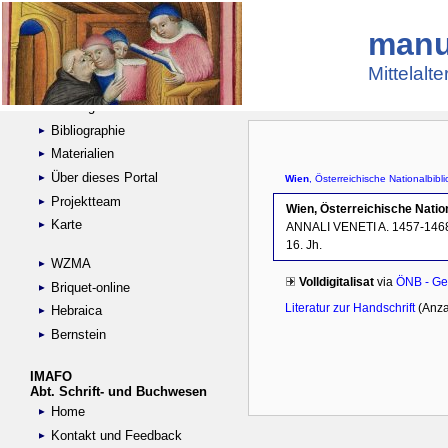
manu
Suche
Handschriftensammlungen
Mittelalt
Digitalisierte Handschriften
Kataloge
Bibliographie
Materialien
Über dieses Portal
Projektteam
Karte
WZMA
Briquet-online
Hebraica
Bernstein
IMAFO
Abt. Schrift- und Buchwesen
Home
Kontakt und Feedback