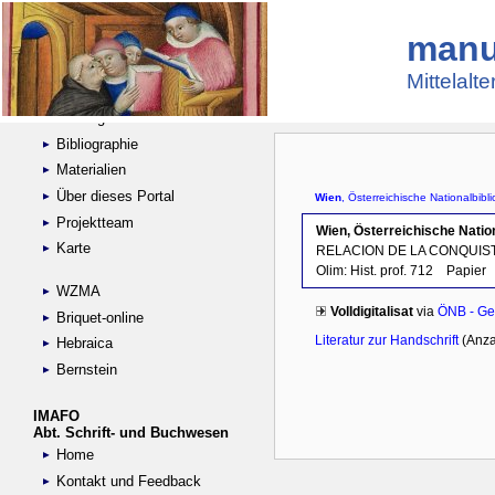
manu
Suche
Handschriftensammlungen
Mittelalt
Digitalisierte Handschriften
Kataloge
Bibliographie
Materialien
Über dieses Portal
Projektteam
Karte
WZMA
Briquet-online
Hebraica
Bernstein
IMAFO
Abt. Schrift- und Buchwesen
Home
Kontakt und Feedback