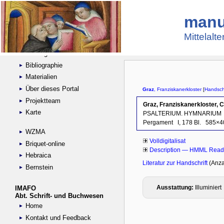
manu
Suche
Handschriftensammlungen
Mittelalt
Digitalisierte Handschriften
Kataloge
Bibliographie
Materialien
Über dieses Portal
Projektteam
Karte
WZMA
Briquet-online
Hebraica
Bernstein
IMAFO
Abt. Schrift- und Buchwesen
Home
Kontakt und Feedback