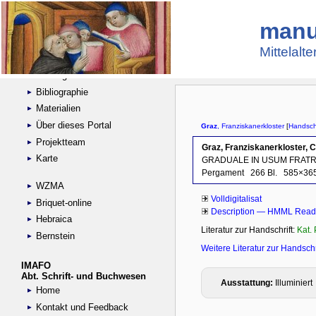
manu
Suche
Handschriftensammlungen
Mittelalt
Digitalisierte Handschriften
Kataloge
Bibliographie
Materialien
Über dieses Portal
Projektteam
Karte
WZMA
Briquet-online
Hebraica
Bernstein
IMAFO
Abt. Schrift- und Buchwesen
Home
Kontakt und Feedback