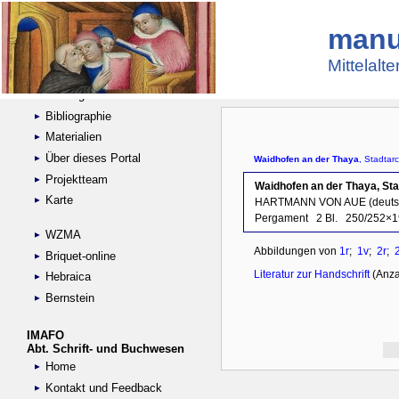
manu
Suche
Handschriftensammlungen
Mittelalt
Digitalisierte Handschriften
Kataloge
Bibliographie
Materialien
Über dieses Portal
Projektteam
Karte
WZMA
Briquet-online
Hebraica
Bernstein
IMAFO
Abt. Schrift- und Buchwesen
Home
Kontakt und Feedback