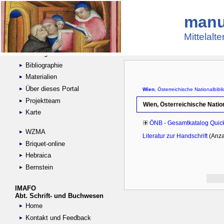
manu
Suche
Handschriftensammlungen
Mittelalt
Digitalisierte Handschriften
Kataloge
Bibliographie
Materialien
Über dieses Portal
Projektteam
Karte
WZMA
Briquet-online
Hebraica
Bernstein
IMAFO
Abt. Schrift- und Buchwesen
Home
Kontakt und Feedback