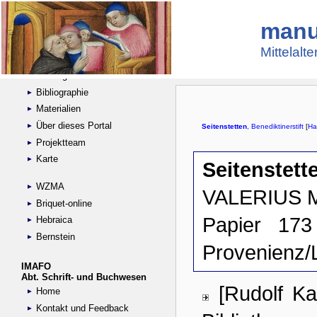
manu
Suche
Handschriftensammlungen
Mittelalt
Digitalisierte Handschriften
Kataloge
Bibliographie
Materialien
Über dieses Portal
Projektteam
Karte
WZMA
Briquet-online
Hebraica
Bernstein
IMAFO
Abt. Schrift- und Buchwesen
Home
Kontakt und Feedback