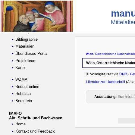
manu
Suche
Handschriftensammlungen
Mittelalt
Digitalisierte Handschriften
Kataloge
Bibliographie
Materialien
Über dieses Portal
Projektteam
Karte
WZMA
Briquet-online
Hebraica
Bernstein
IMAFO
Abt. Schrift- und Buchwesen
Home
Kontakt und Feedback