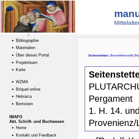
manu
Suche
Handschriftensammlungen
Mittelalt
Digitalisierte Handschriften
Kataloge
Bibliographie
Materialien
Über dieses Portal
Projektteam
Karte
WZMA
Briquet-online
Hebraica
Bernstein
IMAFO
Abt. Schrift- und Buchwesen
Home
Kontakt und Feedback