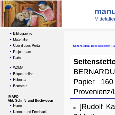
manu
Suche
Handschriftensammlungen
Mittelalt
Digitalisierte Handschriften
Kataloge
Bibliographie
Materialien
Über dieses Portal
Projektteam
Karte
WZMA
Briquet-online
Hebraica
Bernstein
IMAFO
Abt. Schrift- und Buchwesen
Home
Kontakt und Feedback