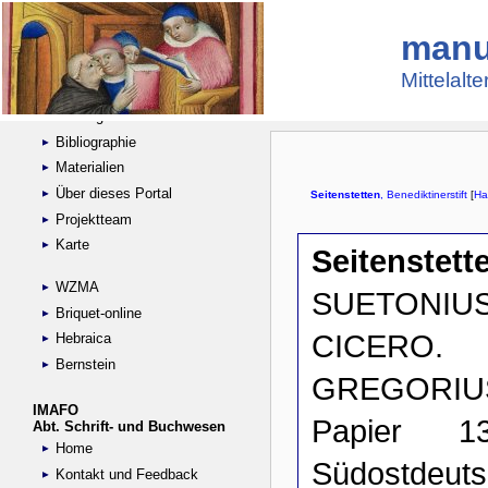
manu
Suche
Handschriftensammlungen
Mittelalt
Digitalisierte Handschriften
Kataloge
Bibliographie
Materialien
Über dieses Portal
Projektteam
Karte
WZMA
Briquet-online
Hebraica
Bernstein
IMAFO
Abt. Schrift- und Buchwesen
Home
Kontakt und Feedback