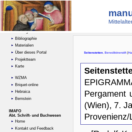
manu
Suche
Handschriftensammlungen
Mittelalt
Digitalisierte Handschriften
Kataloge
Bibliographie
Materialien
Über dieses Portal
Projektteam
Karte
WZMA
Briquet-online
Hebraica
Bernstein
IMAFO
Abt. Schrift- und Buchwesen
Home
Kontakt und Feedback