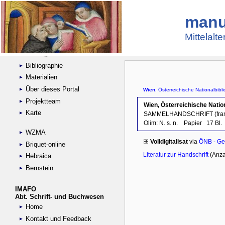
manu
Suche
Handschriftensammlungen
Mittelalt
Digitalisierte Handschriften
Kataloge
Bibliographie
Materialien
Über dieses Portal
Projektteam
Karte
WZMA
Briquet-online
Hebraica
Bernstein
IMAFO
Abt. Schrift- und Buchwesen
Home
Kontakt und Feedback