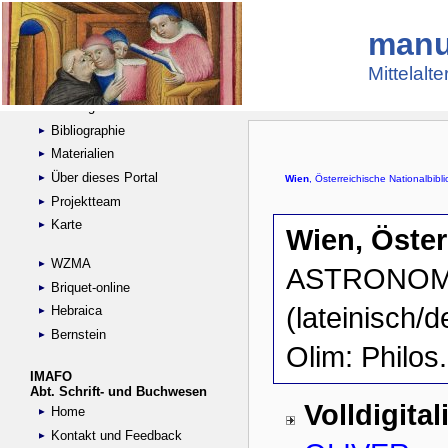
manu
Suche
Handschriftensammlungen
Mittelalt
Digitalisierte Handschriften
Kataloge
Bibliographie
Materialien
Über dieses Portal
Projektteam
Karte
WZMA
Briquet-online
Hebraica
Bernstein
IMAFO
Abt. Schrift- und Buchwesen
Home
Kontakt und Feedback