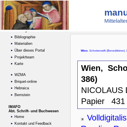
manu
Suche
Handschriftensammlungen
Mittelalt
Digitalisierte Handschriften
Kataloge
Bibliographie
Materialien
Über dieses Portal
Projektteam
Karte
WZMA
Briquet-online
Hebraica
Bernstein
IMAFO
Abt. Schrift- und Buchwesen
Home
Kontakt und Feedback