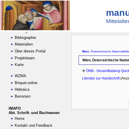
manu
Suche
Handschriftensammlungen
Mittelalt
Digitalisierte Handschriften
Kataloge
Bibliographie
Materialien
Über dieses Portal
Projektteam
Karte
WZMA
Briquet-online
Hebraica
Bernstein
IMAFO
Abt. Schrift- und Buchwesen
Home
Kontakt und Feedback