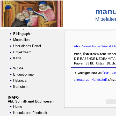
manu
Suche
Handschriftensammlungen
Mittelalt
Digitalisierte Handschriften
Kataloge
Bibliographie
Materialien
Über dieses Portal
Projektteam
Karte
WZMA
Briquet-online
Hebraica
Bernstein
IMAFO
Abt. Schrift- und Buchwesen
Home
Kontakt und Feedback