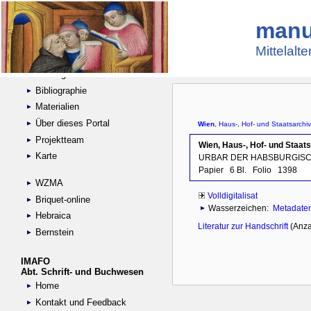
manu
Suche
Handschriftensammlungen
Mittelalt
Digitalisierte Handschriften
Kataloge
Bibliographie
Materialien
Über dieses Portal
Projektteam
Karte
WZMA
Briquet-online
Hebraica
Bernstein
IMAFO
Abt. Schrift- und Buchwesen
Home
Kontakt und Feedback