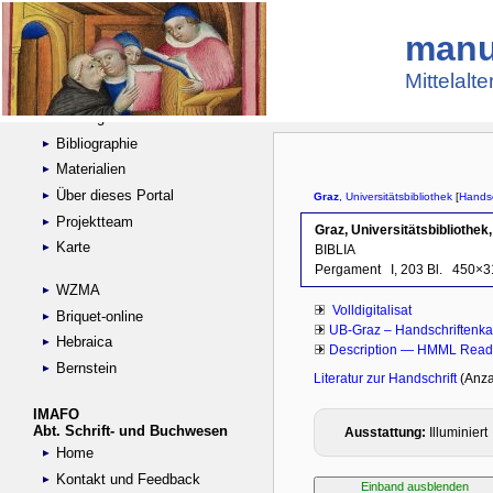
manu
Suche
Handschriftensammlungen
Mittelalt
Digitalisierte Handschriften
Kataloge
Bibliographie
Materialien
Über dieses Portal
Projektteam
Karte
WZMA
Briquet-online
Hebraica
Bernstein
IMAFO
Abt. Schrift- und Buchwesen
Home
Kontakt und Feedback