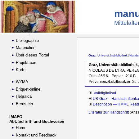
manu
Suche
Handschriftensammlungen
Mittelalt
Digitalisierte Handschriften
Kataloge
Bibliographie
Materialien
Über dieses Portal
Projektteam
Karte
WZMA
Briquet-online
Hebraica
Bernstein
IMAFO
Abt. Schrift- und Buchwesen
Home
Kontakt und Feedback