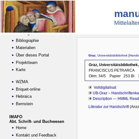
manu
Suche
Handschriftensammlungen
Mittelalt
Digitalisierte Handschriften
Kataloge
Bibliographie
Materialien
Über dieses Portal
Projektteam
Karte
WZMA
Briquet-online
Hebraica
Bernstein
IMAFO
Abt. Schrift- und Buchwesen
Home
Kontakt und Feedback