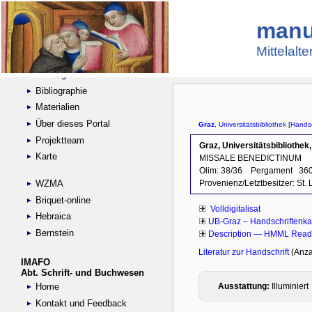
manu
Suche
Handschriftensammlungen
Mittelalt
Digitalisierte Handschriften
Kataloge
Bibliographie
Materialien
Über dieses Portal
Projektteam
Karte
WZMA
Briquet-online
Hebraica
Bernstein
IMAFO
Abt. Schrift- und Buchwesen
Home
Kontakt und Feedback