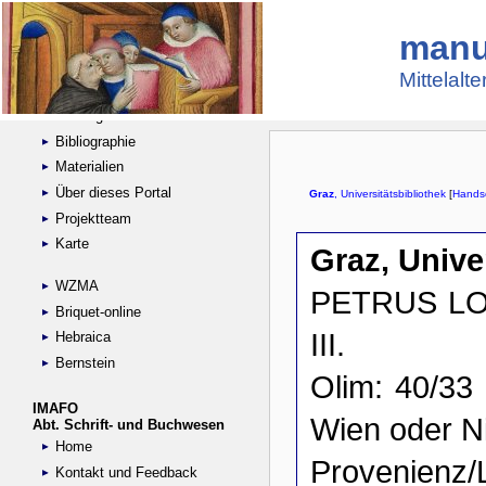
manu
Suche
Handschriftensammlungen
Mittelalt
Digitalisierte Handschriften
Kataloge
Bibliographie
Materialien
Über dieses Portal
Projektteam
Karte
WZMA
Briquet-online
Hebraica
Bernstein
IMAFO
Abt. Schrift- und Buchwesen
Home
Kontakt und Feedback