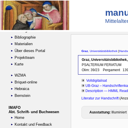
manu
Suche
Handschriftensammlungen
Mittelalt
Digitalisierte Handschriften
Kataloge
Bibliographie
Materialien
Über dieses Portal
Projektteam
Karte
WZMA
Briquet-online
Hebraica
Bernstein
IMAFO
Abt. Schrift- und Buchwesen
Home
Kontakt und Feedback