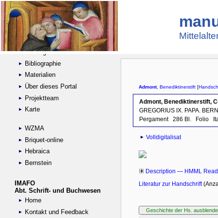
manu
Suche
Handschriftensammlungen
Mittelalt
Digitalisierte Handschriften
Kataloge
Bibliographie
Materialien
Über dieses Portal
Projektteam
Karte
WZMA
Briquet-online
Hebraica
Bernstein
IMAFO
Abt. Schrift- und Buchwesen
Home
Kontakt und Feedback