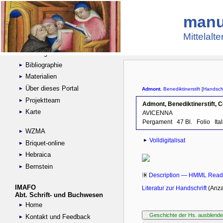
manu
Suche
Handschriftensammlungen
Mittelalt
Digitalisierte Handschriften
Kataloge
Bibliographie
Materialien
Über dieses Portal
Projektteam
Karte
WZMA
Briquet-online
Hebraica
Bernstein
IMAFO
Abt. Schrift- und Buchwesen
Home
Kontakt und Feedback