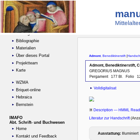
manu
Suche
Handschriftensammlungen
Mittelalt
Digitalisierte Handschriften
Kataloge
Bibliographie
Materialien
Über dieses Portal
Projektteam
Karte
WZMA
Briquet-online
Hebraica
Bernstein
IMAFO
Abt. Schrift- und Buchwesen
Home
Kontakt und Feedback