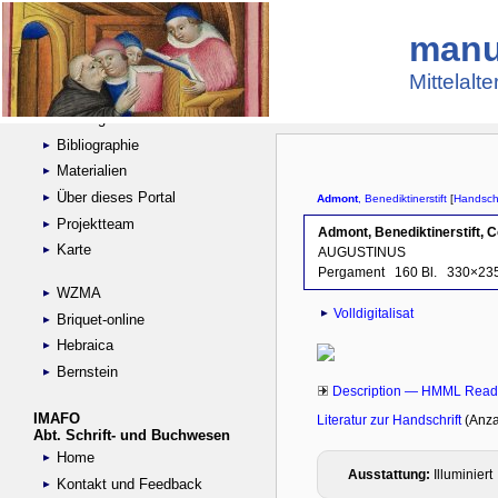
manu
Suche
Handschriftensammlungen
Mittelalt
Digitalisierte Handschriften
Kataloge
Bibliographie
Materialien
Über dieses Portal
Projektteam
Karte
WZMA
Briquet-online
Hebraica
Bernstein
IMAFO
Abt. Schrift- und Buchwesen
Home
Kontakt und Feedback