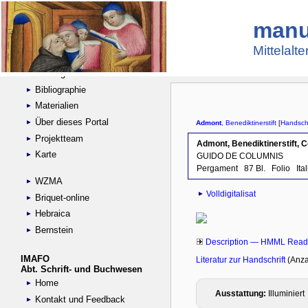
manu
Suche
Handschriftensammlungen
Mittelalt
Digitalisierte Handschriften
Kataloge
Bibliographie
Materialien
Über dieses Portal
Projektteam
Karte
WZMA
Briquet-online
Hebraica
Bernstein
IMAFO
Abt. Schrift- und Buchwesen
Home
Kontakt und Feedback