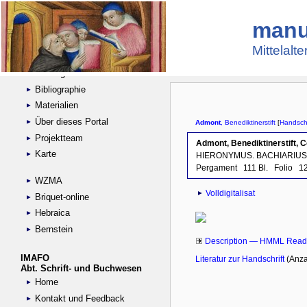
manu
Suche
Handschriftensammlungen
Mittelalt
Digitalisierte Handschriften
Kataloge
Bibliographie
Materialien
Über dieses Portal
Projektteam
Karte
WZMA
Briquet-online
Hebraica
Bernstein
IMAFO
Abt. Schrift- und Buchwesen
Home
Kontakt und Feedback