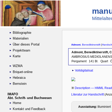
manu
Suche
Handschriftensammlungen
Mittelalt
Digitalisierte Handschriften
Kataloge
Bibliographie
Materialien
Über dieses Portal
Projektteam
Karte
WZMA
Briquet-online
Hebraica
Bernstein
IMAFO
Abt. Schrift- und Buchwesen
Home
Kontakt und Feedback